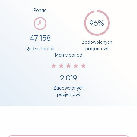
Ponad
99
%
48 433
Zadowolonych
pacjentów!
godzin terapii
Mamy ponad
2 075
Zadowolonych
pacjentów!