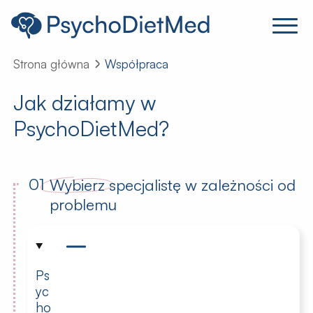
Strona główna
Współpraca
Jak działamy w
PsychoDietMed?
01
Wybierz
specjalistę w zależności od
problemu
Ps
yc
ho