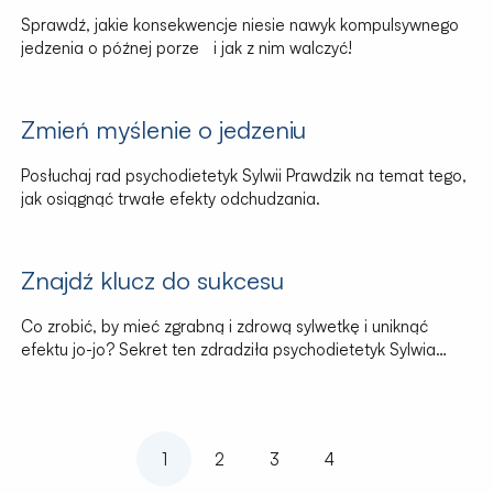
Sprawdź, jakie konsekwencje niesie nawyk kompulsywnego
jedzenia o późnej porze i jak z nim walczyć!
Zmień myślenie o jedzeniu
Posłuchaj rad psychodietetyk Sylwii Prawdzik na temat tego,
jak osiągnąć trwałe efekty odchudzania.
Znajdź klucz do sukcesu
Co zrobić, by mieć zgrabną i zdrową sylwetkę i uniknąć
efektu jo-jo? Sekret ten zdradziła psychodietetyk Sylwia
Prawdzik.
1
2
3
4