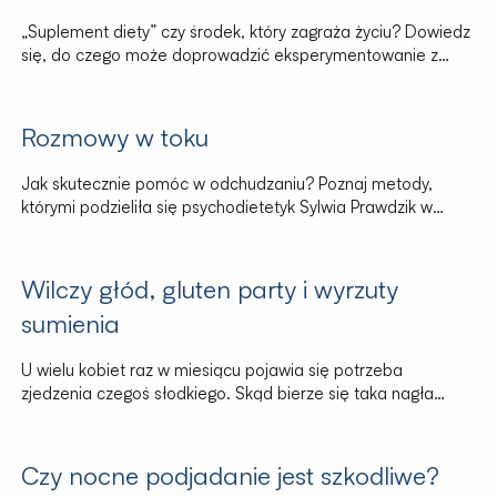
„Suplement diety” czy środek, który zagraża życiu? Dowiedz
się, do czego może doprowadzić eksperymentowanie z
odchudzaniem na własną rękę.
Rozmowy w toku
Jak skutecznie pomóc w odchudzaniu? Poznaj metody,
którymi podzieliła się psychodietetyk Sylwia Prawdzik w
programie „Rozmowy w Toku”.
Wilczy głód, gluten party i wyrzuty
sumienia
U wielu kobiet raz w miesiącu pojawia się potrzeba
zjedzenia czegoś słodkiego. Skąd bierze się taka nagła
zachcianka? Ten symptom to jasna zapowiedź zbliżającej
się menstruacji. O tym, dlaczego tak się dzieje,
opowiedziała psychodietetyk Sylwia Prawdzik.
Czy nocne podjadanie jest szkodliwe?