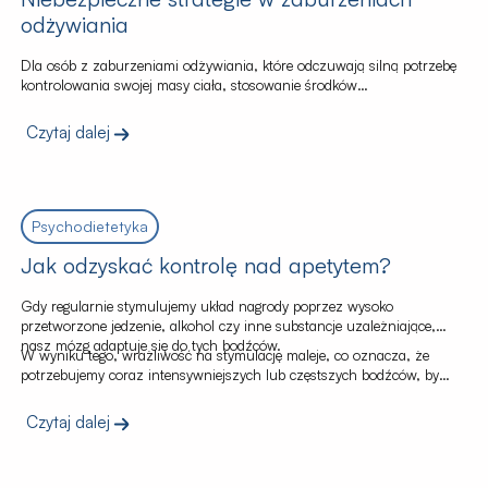
odżywiania
Dla osób z zaburzeniami odżywiania, które odczuwają silną potrzebę
kontrolowania swojej masy ciała, stosowanie środków
przeczyszczających może być sposobem na zachowanie lub
zwiększenie poczucia kontroli. Takie działania pozwalają na
Czytaj dalej
tymczasowe złagodzenie lęku i złudne poczucie “panowania nad
sytuacją”.
Psychodietetyka
Jak odzyskać kontrolę nad apetytem?
Gdy regularnie stymulujemy układ nagrody poprzez wysoko
przetworzone jedzenie, alkohol czy inne substancje uzależniające,
nasz mózg adaptuje się do tych bodźców.
W wyniku tego, wrażliwość na stymulację maleje, co oznacza, że
potrzebujemy coraz intensywniejszych lub częstszych bodźców, by
osiągnąć ten sam poziom przyjemności.
Czytaj dalej