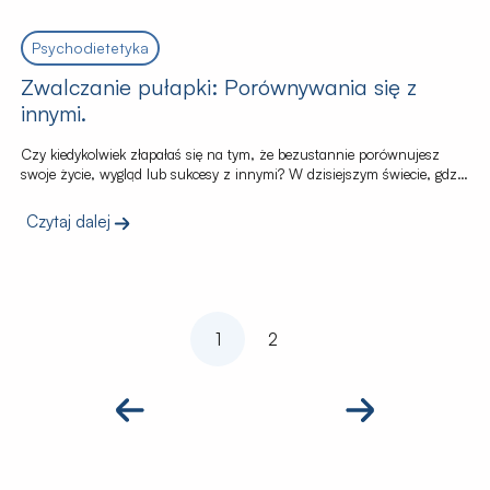
wszechstronnego wsparcia, w tym dietoterapii w […]
Psychodietetyka
Zwalczanie pułapki: Porównywania się z
innymi.
Czy kiedykolwiek złapałaś się na tym, że bezustannie porównujesz
swoje życie, wygląd lub sukcesy z innymi? W dzisiejszym świecie, gdzie
media społecznościowe często kreują nierealistyczne obrazy idealnego
życia, łatwo wpadać w pułapkę ciągłego porównywania się i oceniania
Czytaj dalej
przez pryzmat innych. Ten artykuł ma na celu rzucić światło na ten
wszechobecny problem i zaoferować konkretne narzędzia, […]
1
2