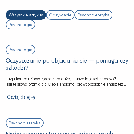
Wszystkie artykuy
Odżywianie
Psychodietetyka
Psychologia
Psychologia
Oczyszczanie po objadaniu się – pomaga czy
szkodzi?
Iluzja kontroli Znów zjadłam za dużo, muszę to jakoś naprawić! –
jeśli te słowa brzmią dla Ciebie znajomo, prawdopodobnie znasz też
uczucie paniki po napadzie objadania się. W głowie rodzą się wtedy
myśl: Jeśli teraz wyrzucę to z siebie – wymiotami czy tabletkami –
Czytaj dalej
może uniknę konsekwencji i nie przytyję? Niestety, to tylko iluzja
kontroli. Oczyszczanie się […]
Psychodietetyka
Niebezpieczne strategie w zaburzeniach