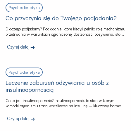
Psychodietetyka
Co przyczynia się do Twojego podjadania?
Dlaczego podjadamy? Podjadanie, które kiedyś pełniło rolę mechanizmu
przetrwania w warunkach ograniczonej dostępności pożywienia, stało
się poważnym problem zdrowotnym w obecnych czasach,
przyczyniając się do zaburzeń odżywiania i otyłości. W przeszłości,
Czytaj dalej
gdy dostęp do żywności był niepewny, podjadanie pełniło funkcję
zabezpieczenia przed głodem i pomagało przetrwać okresy niedoboru
żywności. Włączenie przekąsek do codziennej rutyny pozwalało
ludziom […]
Psychodietetyka
Leczenie zaburzeń odżywiania u osób z
insulinoopornością
Co to jest insulinooporność? Insulinooporność, to stan w którym
komórki organizmu tracą wrażliwość na insulinę – kluczowy hormon
regulujący poziom cukru we krwi – jest coraz bardziej
rozpoznawanym problemem wśród osób z zaburzeniami odżywiania.
Czytaj dalej
W kontekście leczenia anoreksji, bulimii, czy kompulsywnego objadania
się, insulinooporność może znacząco komplikować terapię, wymagając