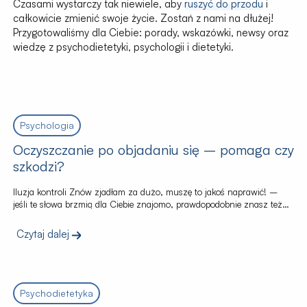
Czasami wystarczy tak niewiele, aby
ruszyć do przodu
i
całkowicie zmienić swoje życie. Zostań z nami na dłużej!
Przygotowaliśmy dla Ciebie: porady, wskazówki, newsy oraz
wiedzę z psychodietetyki, psychologii i dietetyki.
Psychologia
Oczyszczanie po objadaniu się – pomaga czy
szkodzi?
Iluzja kontroli Znów zjadłam za dużo, muszę to jakoś naprawić! –
jeśli te słowa brzmią dla Ciebie znajomo, prawdopodobnie znasz też
uczucie paniki po napadzie objadania się. W głowie rodzą się wtedy
myśl: Jeśli teraz wyrzucę to z siebie – wymiotami czy tabletkami –
Czytaj dalej
może uniknę konsekwencji i nie przytyję? Niestety, to tylko iluzja
kontroli. Oczyszczanie się […]
Psychodietetyka