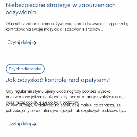
Niebezpieczne strategie w zaburzeniach
odżywiania
Dla osób z zaburzeniami odżywiania, które odczuwają silną potrzebę
kontrolowania swojej masy ciała, stosowanie środków
przeczyszczających może być sposobem na zachowanie lub
zwiększenie poczucia kontroli. Takie działania pozwalają na
Czytaj dalej
tymczasowe złagodzenie lęku i złudne poczucie “panowania nad
sytuacją”.
Psychodietetyka
Jak odzyskać kontrolę nad apetytem?
Gdy regularnie stymulujemy układ nagrody poprzez wysoko
przetworzone jedzenie, alkohol czy inne substancje uzależniające,
nasz mózg adaptuje się do tych bodźców.
W wyniku tego, wrażliwość na stymulację maleje, co oznacza, że
potrzebujemy coraz intensywniejszych lub częstszych bodźców, by
osiągnąć ten sam poziom przyjemności.
Czytaj dalej