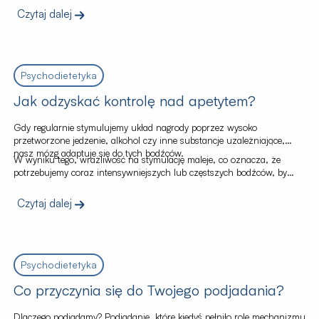
zwiększenie poczucia kontroli. Takie działania pozwalają na
Czytaj dalej
tymczasowe złagodzenie lęku i złudne poczucie “panowania nad
sytuacją”.
Psychodietetyka
Jak odzyskać kontrolę nad apetytem?
Gdy regularnie stymulujemy układ nagrody poprzez wysoko
przetworzone jedzenie, alkohol czy inne substancje uzależniające,
nasz mózg adaptuje się do tych bodźców.
W wyniku tego, wrażliwość na stymulację maleje, co oznacza, że
potrzebujemy coraz intensywniejszych lub częstszych bodźców, by
osiągnąć ten sam poziom przyjemności.
Czytaj dalej
Psychodietetyka
Co przyczynia się do Twojego podjadania?
Dlaczego podjadamy? Podjadanie, które kiedyś pełniło rolę mechanizmu