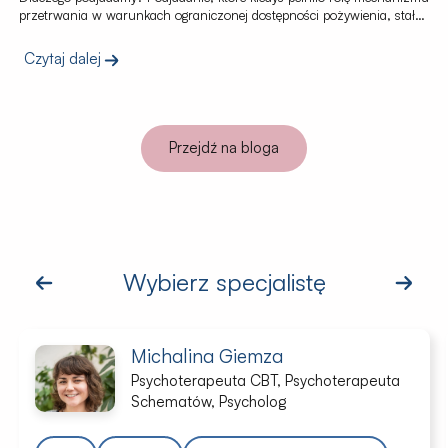
przetrwania w warunkach ograniczonej dostępności pożywienia, stało
się poważnym problem zdrowotnym w obecnych czasach,
przyczyniając się do zaburzeń odżywiania i otyłości. W przeszłości,
Czytaj dalej
gdy dostęp do żywności był niepewny, podjadanie pełniło funkcję
zabezpieczenia przed głodem i pomagało przetrwać okresy niedoboru
żywności. Włączenie przekąsek do codziennej rutyny pozwalało
ludziom […]
Przejdź na bloga
Wybierz specjalistę
Michalina Giemza
Psychoterapeuta CBT, Psychoterapeuta
Schematów, Psycholog