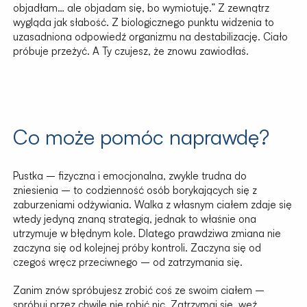
objadłam… ale objadam się, bo wymiotuję.” Z zewnątrz
wygląda jak słabość. Z biologicznego punktu widzenia to
uzasadniona odpowiedź organizmu na destabilizację. Ciało
próbuje przeżyć. A Ty czujesz, że znowu zawiodłaś.
Co może pomóc naprawdę?
Pustka – fizyczna i emocjonalna, zwykle trudna do
zniesienia – to codzienność osób borykających się z
zaburzeniami odżywiania. Walka z własnym ciałem zdaje się
wtedy jedyną znaną strategią, jednak to właśnie ona
utrzymuje w błędnym kole. Dlatego prawdziwa zmiana nie
zaczyna się od kolejnej próby kontroli. Zaczyna się od
czegoś wręcz przeciwnego – od zatrzymania się.
Zanim znów spróbujesz zrobić coś ze swoim ciałem –
spróbuj przez chwilę nie robić nic. Zatrzymaj się, weź