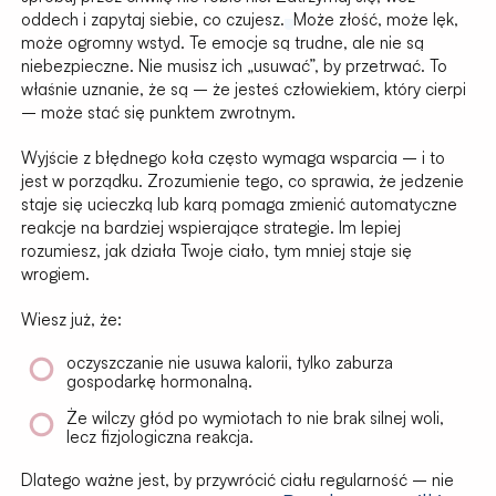
oddech i zapytaj siebie, co czujesz.
Może złość, może lęk,
może ogromny wstyd. Te emocje są trudne, ale nie są
niebezpieczne. Nie musisz ich „usuwać”, by przetrwać. To
właśnie uznanie, że są – że jesteś człowiekiem, który cierpi
– może stać się punktem zwrotnym.
Wyjście z błędnego koła często wymaga wsparcia – i to
jest w porządku. Zrozumienie tego, co sprawia, że jedzenie
staje się ucieczką lub karą pomaga zmienić automatyczne
reakcje na bardziej wspierające strategie. Im lepiej
rozumiesz, jak działa Twoje ciało, tym mniej staje się
wrogiem.
Wiesz już, że:
oczyszczanie nie usuwa kalorii, tylko zaburza
gospodarkę hormonalną.
Że wilczy głód po wymiotach to nie brak silnej woli,
lecz fizjologiczna reakcja.
Dlatego ważne jest, by przywrócić ciału regularność – nie