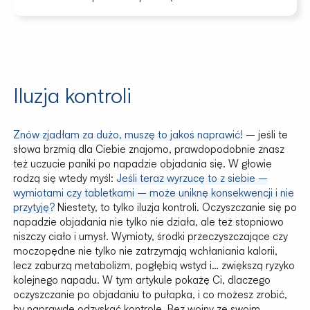
Iluzja kontroli
Znów zjadłam za dużo, muszę to jakoś naprawić!
– jeśli te
słowa brzmią dla Ciebie znajomo, prawdopodobnie znasz
też uczucie paniki po napadzie objadania się. W głowie
rodzą się wtedy myśl:
Jeśli teraz wyrzucę to z siebie –
wymiotami czy tabletkami – może uniknę konsekwencji i nie
przytyję?
Niestety, to tylko iluzja kontroli. Oczyszczanie się po
napadzie objadania nie tylko nie działa, ale też stopniowo
niszczy ciało i umysł. Wymioty, środki przeczyszczające czy
moczopędne nie tylko nie zatrzymają wchłaniania kalorii,
lecz zaburzą metabolizm, pogłębią wstyd i… zwiększą ryzyko
kolejnego napadu. W tym artykule pokażę Ci, dlaczego
oczyszczanie po objadaniu to pułapka, i co możesz zrobić,
by naprawdę odzyskać kontrolę. Bez wojny ze swoim