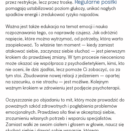
Regularne posiłki
przez restrykcje, lecz przez troskę.
pomagają ustabilizować poziom glukozy, unikać nagłych
spadków energii i zredukować ryzyko napadów.
Ważna jest także edukacja na temat emocji i nauka
rozpoznawania tego, co naprawdę czujesz. Jak odróżnić
napięcie, które można wytrzymać, od potrzeby, którą warto
zaopiekować. To właśnie ten moment – kiedy zamiast
atakować siebie, zaczynasz siebie słuchać – jest pierwszym
krokiem do prawdziwej zmiany. W tym procesie nieoceniona
może okazać się współpraca z psychodietetykiem, kimś, kto
nie oceni, ile dziś zjadłaś, lecz pomoże Ci zobaczyć, co za
tym stoi. Zbudowanie nowej relacji z jedzeniem – opartej
na szacunku, a nie strachu – jest możliwe. Kolejnym
ważnym krokiem w zdrowieniu jest podjęcie psychoterapii.
Oczyszczanie po objadaniu to mit, który może prowadzić do
poważnych szkód zdrowotnych i pogłębienia problemów
emocjonalnych. Prawdziwa siła tkwi w akceptacji siebie,
zrozumieniu własnych potrzeb i wsparciu specjalistów.
Zamiast walki ze swoim ciałem i głosem w głowie, naucz się
słuchać siebie i dawać sobie wsparcie, którego