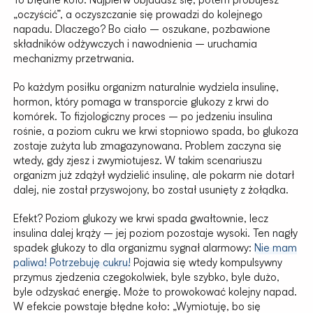
„oczyścić”, a oczyszczanie się prowadzi do kolejnego
napadu. Dlaczego? Bo ciało – oszukane, pozbawione
składników odżywczych i nawodnienia – uruchamia
mechanizmy przetrwania.
Po każdym posiłku organizm naturalnie wydziela insulinę,
hormon, który pomaga w transporcie glukozy z krwi do
komórek. To fizjologiczny proces – po jedzeniu insulina
rośnie, a poziom cukru we krwi stopniowo spada, bo glukoza
zostaje zużyta lub zmagazynowana. Problem zaczyna się
wtedy, gdy zjesz i zwymiotujesz. W takim scenariuszu
organizm już zdążył wydzielić insulinę, ale pokarm nie dotarł
dalej, nie został przyswojony, bo został usunięty z żołądka.
Efekt? Poziom glukozy we krwi spada gwałtownie, lecz
insulina dalej krąży – jej poziom pozostaje wysoki. Ten nagły
spadek glukozy to dla organizmu sygnał alarmowy:
Nie mam
paliwa! Potrzebuję cukru!
Pojawia się wtedy kompulsywny
przymus zjedzenia czegokolwiek, byle szybko, byle dużo,
byle odzyskać energię. Może to prowokować kolejny napad.
W efekcie powstaje błędne koło: „Wymiotuję, bo się