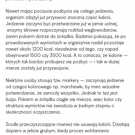
Nawet mając poczucie pozbycia się całego jedzenia,
organizm zdążył już przyswoić znaczną część kalorii.
Jedzenie zaczyna być przetwarzane już w jamie ustnej,
enzymy ślinowe rozpoczynają rozkład węglowodanów,
zanim pokarm dotrze do żołądka. Badania pokazują, że po
prowokowanych wymiotach w organizmie nadal pozostaje
nawet około 1200 kcal, niezależnie od tego, czy napad
obejmował 1500 czy 3500 kcal. A to oznacza, że kalorie –
których tak bardzo próbujesz się pozbyć – i tak w dużej
mierze zostały już przyswojone.
Niektóre osoby stosują tzw. markery – zaczynają jedzenie
od czegoś kolorowego np. marchewki, by mieć wizualne
potwierdzenie, że zwróciły wszystko. Jednak to też jest
iluzja. Pokarm w żołądku ciągle się miesza, więc kolor czy
struktura wymiotów nie świadczą w żadnym stopniu o
skuteczności oczyszczenia.
Środki przeczyszczające również nie usuwają kalorii. Działają
dopiero w jelicie grubym, kiedy proces wchłaniania