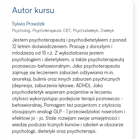
Autor kursu
Sylwia Prawdzik
Psycholog, Psychoterapeuta CBT, Psychodietetyk, Dietetyk
Jestem psychoterapeutą i psychodietetykiem z ponad
12 letnim doświadczeniem. Pracuję z dorosłymi i
młodzieżą od 15 r.ż. Z wykształcenia jestem
psychologiem i dietetykiem, a także psychoterapeutą
poznawczo-behawioralnym. Jako psychoterapeuta
zajmuję się leczeniem zaburzeń odżywiania m.in.
anoreksji, bulimii oraz innych zaburzeń psychicznych
(depresja, zaburzenia lękowe, ADHD). Jako
psychodietetyk wspieram pacjentów w leczeniu
otyłości wykorzystując podejście terapii poznawczo -
behawioralnej. Pomagam też pacjentom z otyłością
stosującym analogi GLP - 1 przeciwdziałać nawrotom i
efektowi jo - jo. Stale rozwijam swoje umiejętności i
wiedzę podczas licznych kursów i szkoleń w obszarze
psychologii, dietetyki oraz psychoterapii.