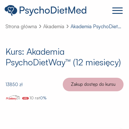
Strona główna
Akademia
Akademia PsychoDietWay™
Kurs:
Akademia
PsychoDietWay™ (12 miesięcy)
Zakup dostęp do kursu
13850 zł
10 rat
0%