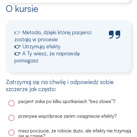
O kursie
👉
Metoda, dzięki której pacjenci
zostają w procesie
👉 Utrzymują efekty
👉 A Ty wiesz, że naprawdę
pomagasz
Zatrzymaj się na chwilę i odpowiedz sobie
szczerze jak często:
pacjent
znika po kilku spotkaniach
“bez słowa”?
przerywa współpracę zanim osiągniecie efekty?
masz poczucie, że
robicie dużo
, ale
efekty nie trzymają
się w czasie
?