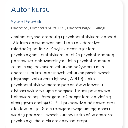
Autor kursu
Sylwia Prawdzik
Psycholog, Psychoterapeuta CBT, Psychodietetyk, Dietetyk
Jestem psychoterapeutą i psychodietetykiem z ponad
12 letnim doświadczeniem. Pracuję z dorosłymi i
młodzieżą od 15 r.ż. Z wykształcenia jestem
psychologiem i dietetykiem, a także psychoterapeutą
poznawczo-behawioralnym. Jako psychoterapeuta
zajmuję się leczeniem zaburzeń odżywiania m.in.
anoreksji, bulimii oraz innych zaburzeń psychicznych
(depresja, zaburzenia lękowe, ADHD). Jako
psychodietetyk wspieram pacjentów w leczeniu
otyłości wykorzystując podejście terapii poznawczo -
behawioralnej. Pomagam też pacjentom z otyłością
stosującym analogi GLP - 1 przeciwdziałać nawrotom i
efektowi jo - jo. Stale rozwijam swoje umiejętności i
wiedzę podczas licznych kursów i szkoleń w obszarze
psychologii, dietetyki oraz psychoterapii.