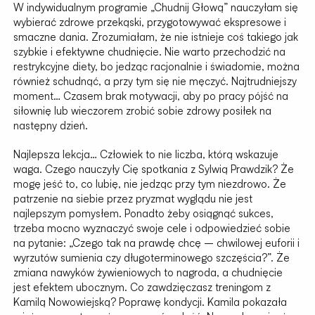
W indywidualnym programie „Chudnij Głową” nauczyłam się
wybierać zdrowe przekąski, przygotowywać ekspresowe i
smaczne dania. Zrozumiałam, że nie istnieje coś takiego jak
szybkie i efektywne chudnięcie. Nie warto przechodzić na
restrykcyjne diety, bo jedząc racjonalnie i świadomie, można
również schudnąć, a przy tym się nie męczyć. Najtrudniejszy
moment… Czasem brak motywacji, aby po pracy pójść na
siłownię lub wieczorem zrobić sobie zdrowy posiłek na
następny dzień.
Najlepsza lekcja… Człowiek to nie liczba, którą wskazuje
waga. Czego nauczyły Cię spotkania z Sylwią Prawdzik? Że
mogę jeść to, co lubię, nie jedząc przy tym niezdrowo. Że
patrzenie na siebie przez pryzmat wyglądu nie jest
najlepszym pomysłem. Ponadto żeby osiągnąć sukces,
trzeba mocno wyznaczyć swoje cele i odpowiedzieć sobie
na pytanie: „Czego tak na prawdę chcę – chwilowej euforii i
wyrzutów sumienia czy długoterminowego szczęścia?”. Że
zmiana nawyków żywieniowych to nagroda, a chudnięcie
jest efektem ubocznym. Co zawdzięczasz treningom z
Kamilą Nowowiejską? Poprawę kondycji. Kamila pokazała