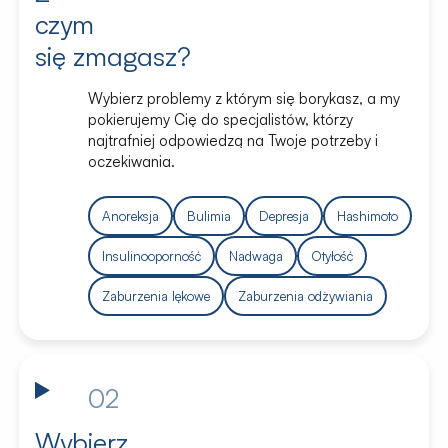
czym
się zmagasz?
Wybierz problemy z którym się borykasz, a my
pokierujemy Cię do specjalistów, którzy
najtrafniej odpowiedzą na Twoje potrzeby i
oczekiwania.
Anoreksja
Bulimia
Depresja
Hashimoto
Insulinooporność
Nadwaga
Otyłość
Zaburzenia lękowe
Zaburzenia odżywiania
02
Wybierz