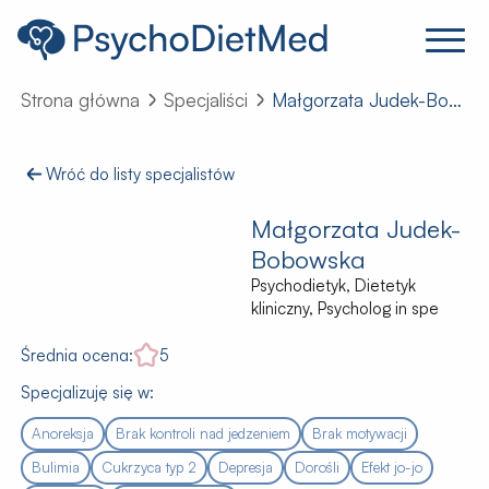
Strona główna
Specjaliści
Małgorzata Judek-Bobowska
Wróć do listy specjalistów
Małgorzata Judek-
Bobowska
Psychodietyk, Dietetyk
kliniczny, Psycholog in spe
Średnia ocena:
5
Specjalizuję się w:
Anoreksja
Brak kontroli nad jedzeniem
Brak motywacji
Bulimia
Cukrzyca typ 2
Depresja
Dorośli
Efekt jo-jo