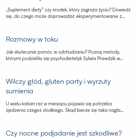
„Suplement diety” czy środek, który zagraża życiu? Dowiedz
się, do czego może doprowadzić eksperymentowanie z
odchudzaniem na własną rękę.
Rozmowy w toku
Jak skutecznie pomóc w odchudzaniu? Poznaj metody,
którymi podzieliła się psychodietetyk Sylwia Prawdzik w
programie „Rozmowy w Toku”.
Wilczy głód, gluten party i wyrzuty
sumienia
U wielu kobiet raz w miesiącu pojawia się potrzeba
zjedzenia czegoś słodkiego. Skąd bierze się taka nagła
zachcianka? Ten symptom to jasna zapowiedź zbliżającej
się menstruacji. O tym, dlaczego tak się dzieje,
opowiedziała psychodietetyk Sylwia Prawdzik.
Czy nocne podjadanie jest szkodliwe?