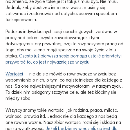
nic zmienić, że życie takie jest i tak już musi być. Nie musi.
Jednak, żeby dostrzec inne możliwości, musimy się
zatrzymać i zastanowić nad dotychczasowym sposobem
funkcjonowania.
Podczas indywidualnych sesji coachingowych, zarówno w
pracy nad celami czysto zawodowymi, jak i tymi
dotyczącymi sfery prywatnej, często rozpoczynam pracę od
tego, aby moi klienci mogli spojrzeć na swoje życie z lotu
ptaka.
Często już pierwsza sesja pomaga ustalić priorytety i
przywołać to, co jest najważniejsze w życiu.
Wartości
– nie da się mówić o równowadze w życiu bez
wspomnienia o nich, o tym, co najistotniejsze dla każdego z
nas. Są one najważniejszymi motywatorami w naszym życiu.
To dzięki nim osiągamy szczytne cele, ale też kłócimy się
między sobą.
Wszyscy znamy takie wartości, jak rodzina, praca, miłość,
wolność, prawda itd. Jednak nie dla każdego z nas będą
one równie ważne. Nasz zbiór wartości różni się i składa na
naszą wyjątkowość.
Jeżeli będziemy wiedzieli, co jest dla