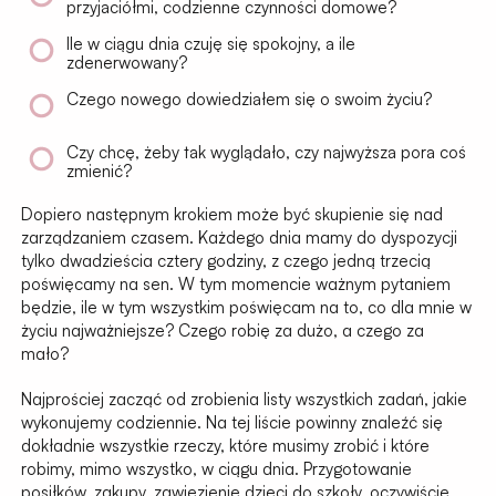
przyjaciółmi, codzienne czynności domowe?
Ile w ciągu dnia czuję się spokojny, a ile
zdenerwowany?
Czego nowego dowiedziałem się o swoim życiu?
Czy chcę, żeby tak wyglądało, czy najwyższa pora coś
zmienić?
Dopiero następnym krokiem może być skupienie się nad
zarządzaniem czasem. Każdego dnia mamy do dyspozycji
tylko dwadzieścia cztery godziny, z czego jedną trzecią
poświęcamy na sen. W tym momencie ważnym pytaniem
będzie, ile w tym wszystkim poświęcam na to, co dla mnie w
życiu najważniejsze? Czego robię za dużo, a czego za
mało?
Najprościej zacząć od zrobienia listy wszystkich zadań, jakie
wykonujemy codziennie. Na tej liście powinny znaleźć się
dokładnie wszystkie rzeczy, które musimy zrobić i które
robimy, mimo wszystko, w ciągu dnia. Przygotowanie
posiłków, zakupy, zawiezienie dzieci do szkoły, oczywiście