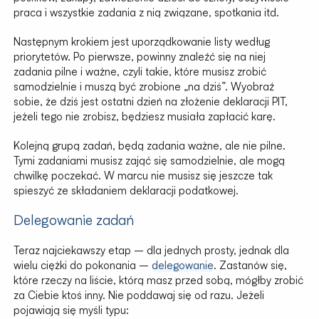
praca i wszystkie zadania z nią związane, spotkania itd.
Następnym krokiem jest uporządkowanie listy według
priorytetów. Po pierwsze, powinny znaleźć się na niej
zadania pilne i ważne, czyli takie, które musisz zrobić
samodzielnie i muszą być zrobione „na dziś”. Wyobraź
sobie, że dziś jest ostatni dzień na złożenie deklaracji PIT,
jeżeli tego nie zrobisz, będziesz musiała zapłacić karę.
Kolejną grupą zadań, będą zadania ważne, ale nie pilne.
Tymi zadaniami musisz zająć się samodzielnie, ale mogą
chwilkę poczekać. W marcu nie musisz się jeszcze tak
spieszyć ze składaniem deklaracji podatkowej.
Delegowanie zadań
Teraz najciekawszy etap – dla jednych prosty, jednak dla
wielu ciężki do pokonania –
delegowanie
. Zastanów się,
które rzeczy na liście, którą masz przed sobą, mógłby zrobić
za Ciebie ktoś inny. Nie poddawaj się od razu. Jeżeli
pojawiają się myśli typu: